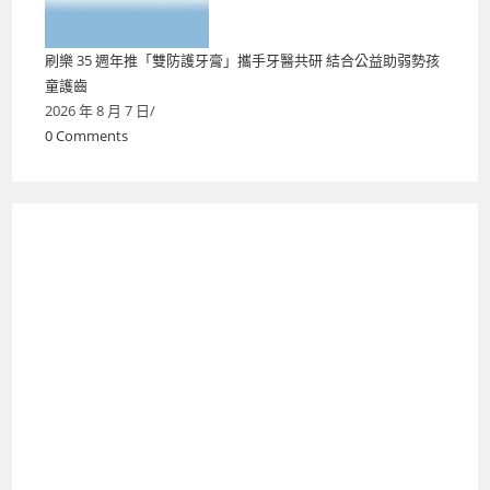
刷樂 35 週年推「雙防護牙膏」攜手牙醫共研 結合公益助弱勢孩
童護齒
2026 年 8 月 7 日
/
0 Comments