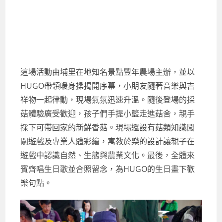
這場活動由埔里在地知名景點豐年農場主辦，並以
HUGO帶領暖身操揭開序幕，小朋友隨著音樂與吉
祥物一起律動，現場氣氛迅速升溫。隨後登場的採
菇體驗廣受歡迎，孩子們手提小籃走進菇舍，親手
採下可帶回家的新鮮香菇。現場還設有菇類知識闖
關遊戲及專業人體彩繪，寓教於樂的設計讓親子在
遊戲中認識自然、生態與農業文化。最後，全體來
賓齊唱生日歌並合照留念，為HUGO的生日畫下歡
樂句點。