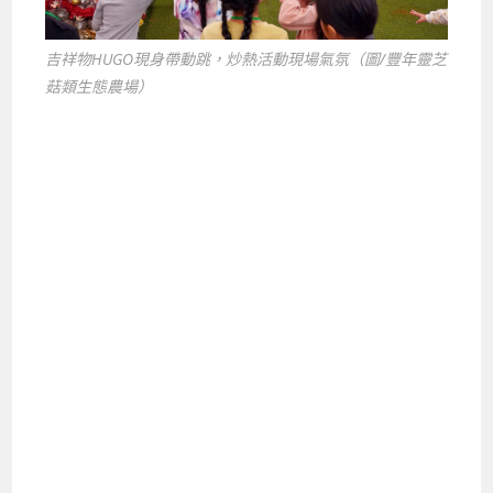
吉祥物HUGO現身帶動跳，炒熱活動現場氣氛（圖/豐年靈芝
菇類生態農場）