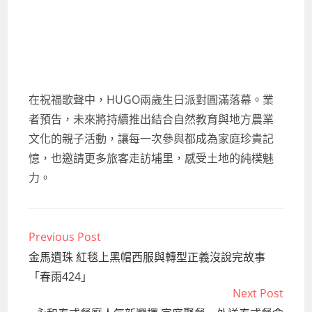
在祝福歌聲中，HUGO兩歲生日派對圓滿落幕。業
者預告，未來將持續推出結合自然教育與地方農業
文化的親子活動，讓每一次參與都成為家庭珍貴記
憶，也邀請更多旅客走訪埔里，感受土地的純樸魅
力。
Previous Post
Read
more
金馬遺珠 紅毯上黑帽西服與轉型正義沒說完故事
articles
「春雨424」
Next Post