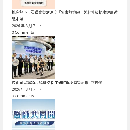
挑床墊不只看彈簧與軟硬度「無毒熱熔膠」製程升級搶攻健康睡
眠市場
2026 年 8 月 7 日
/
0 Comments
技術司展30項高齡科技 促工研院與泰陞簽約搶4億商機
2026 年 8 月 7 日
/
0 Comments