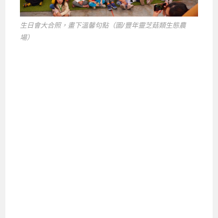
生日會大合照，畫下溫馨句點（圖/豐年靈芝菇類生態農
場）