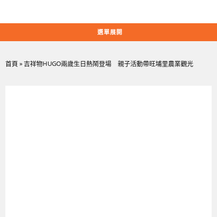
Skip
to
content
選單展開
首頁
»
吉祥物HUGO兩歲生日熱鬧登場 親子活動帶旺埔里農業觀光