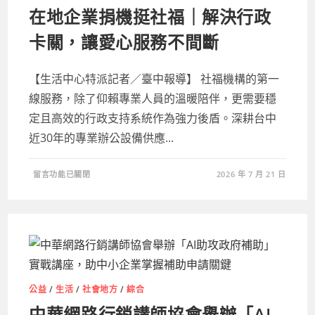
在地企業捐機挺社福｜解決行政
卡關，讓愛心服務不間斷
【生活中心特派記者／臺中報導】 社福機構的第一
線服務，除了仰賴專業人員的溫暖陪伴，更需要穩
定且高效的行政支持系統作為強力後盾。深耕台中
近30年的專業辦公設備供應...
在
留言功能已關閉
2026 年 7 月 21 日
〈在
地
企
業
捐
機
挺
社
福
｜
解
決
公益
/
生活
/
社會地方
/
綜合
行
政
中華網路行銷講師協會舉辦「AI
卡