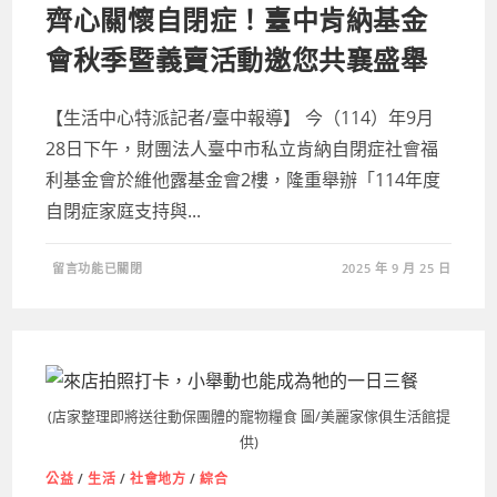
公
齊心關懷自閉症！臺中肯納基金
益
行
會秋季暨義賣活動邀您共襄盛舉
動〉
中
【生活中心特派記者/臺中報導】 今（114）年9月
28日下午，財團法人臺中市私立肯納自閉症社會福
利基金會於維他露基金會2樓，隆重舉辦「114年度
自閉症家庭支持與...
在
留言功能已關閉
2025 年 9 月 25 日
〈齊
心
關
懷
自
閉
症！
臺
中
肯
(店家整理即將送往動保團體的寵物糧食 圖/美麗家傢俱生活館提
納
基
供)
金
會
公益
/
生活
/
社會地方
/
綜合
秋