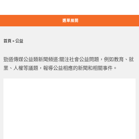
Skip
to
content
選單展開
首頁
»
公益
勁道傳媒公益類新聞頻道:關注社會公益問題，例如教育、就
業、人權等議題，報導公益相應的新聞和相關事件。