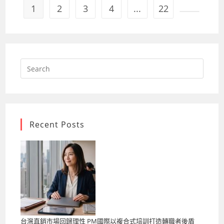
1
2
3
4
...
22
Go to the
Search
for:
Recent Posts
台灣直銷市場回歸理性 PM國際以複合式培訓打造轉職者後盾