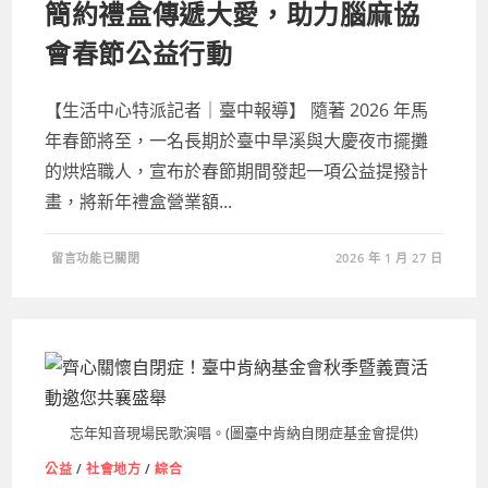
攻
簡約禮盒傳遞大愛，助力腦麻協
政
府
會春節公益行動
補
助」
實
戰
講
【生活中心特派記者｜臺中報導】 隨著 2026 年馬
座，
助
年春節將至，一名長期於臺中旱溪與大慶夜市擺攤
中
小
的烘焙職人，宣布於春節期間發起一項公益提撥計
企
業
畫，將新年禮盒營業額...
掌
握
補
助
在
申
留言功能已關閉
2026 年 1 月 27 日
〈簡
請
約
關
禮
鍵〉
盒
中
傳
遞
大
愛，
助
力
腦
麻
忘年知音現場民歌演唱。(圖臺中肯納自閉症基金會提供)
協
會
春
公益
/
社會地方
/
綜合
節