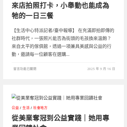
季
來店拍照打卡，小舉動也能成為
暨
義
賣
牠的一日三餐
活
動
邀
您
共
【生活中心特派記者/臺中報導】 在充滿即拍即傳的
襄
盛
社群時代，一張照片能否為街頭的毛孩換來溫飽？
舉〉
中
來自太平的傢俱館，透過一項兼具美感與公益的行
動，邀請每一位顧客在選購...
在
留言功能已關閉
2025 年 9 月 16 日
〈來
店
拍
照
打
卡，
小
舉
動
也
公益
/
生活
/
社會地方
能
成
從美業奪冠到公益實踐｜她用專
為
牠
的