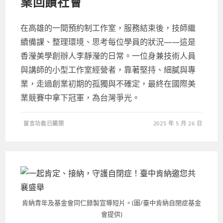
業回饋社會
一
日
三
餐〉
中
在高雄的一間預約制工作室，服務結束後，技師繼
續備課、整理環境、思考每位學員的狀況——這是
香瀅美學創辦人李靜瀅的日常。一位身兼技術人員
與講師的小型工作室經營者，靠著堅持、細膩與專
業，走過創業初期的孤獨與不確定，最終在國際美
業競賽中拿下冠軍，為台灣爭光。
在
留言功能已關閉
2025 年 5 月 26 日
〈從
美
業
奪
冠
到
公
益
實
踐
｜
她
肯納青年及基金會同仁錄製宣導短片。(圖/臺中肯納自閉症基金
用
專
會提供)
業