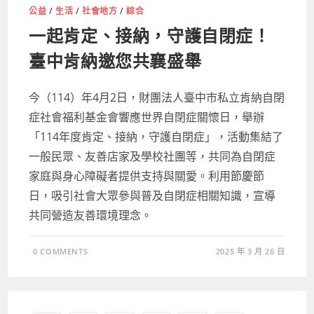
回
公益
/
生活
/
社會地方
/
綜合
饋
社
一起肯定、接納，守護自閉症！
會〉
中
臺中肯納邀您共襄盛舉
今（114）年4月2日，財團法人臺中市私立肯納自閉
症社會福利基金會響應世界自閉症關懷日，舉辦
「114年度肯定、接納，守護自閉症」，活動集結了
一般民眾、友善店家及學校社團等，共同為自閉症
家庭與身心障礙者提供支持與關愛。利用節慶節
日，吸引社會大眾參與普及自閉症相關知識，宣導
共同營造友善環境理念。
0 COMMENTS
2025 年 3 月 26 日