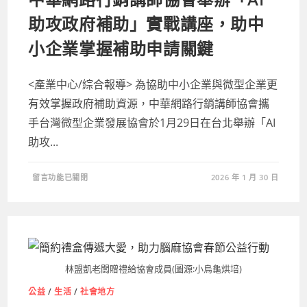
關，
讓
助攻政府補助」實戰講座，助中
愛
心
服
小企業掌握補助申請關鍵
務
不
間
斷〉
<產業中心/綜合報導> 為協助中小企業與微型企業更
中
有效掌握政府補助資源，中華網路行銷講師協會攜
手台灣微型企業發展協會於1月29日在台北舉辦「AI
助攻...
在
留言功能已關閉
2026 年 1 月 30 日
〈中
華
網
路
行
銷
講
師
協
會
林盟凱老闆贈禮給協會成員(圖源:小烏龜烘培)
舉
辦
「AI
公益
/
生活
/
社會地方
助