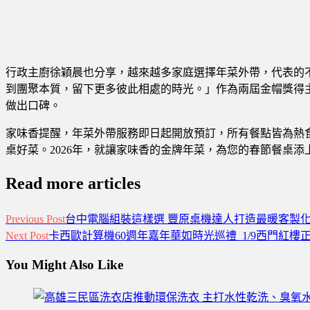
行政主廚徐穎晨也分享，越來越多家庭選擇年菜外帶，代表的
到團聚本質，留下更多彼此相處的時光。」作為兩屆金帽獎得
做出口碑。
家味香提醒，年菜外帶服務即日起開放預訂，所有餐點皆為熱
桌好菜。2026年，就讓家味香的金牌年菜，為您的春節餐桌
Read more articles
Previous Post
台中電腦組裝這樣選 豐原桌機達人打造最暖客製化
Next Post
卡西歐計算機60週年嘉年華如時光巡禮 1/9西門紅樓
You Might Also Like