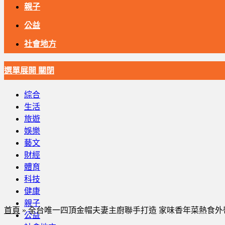
親子
公益
社會地方
選單展開
關閉
綜合
生活
旅遊
娛樂
藝文
財經
體育
科技
健康
親子
首頁
»
全台唯一四頂金帽夫妻主廚聯手打造 家味香年菜熱食外
公益