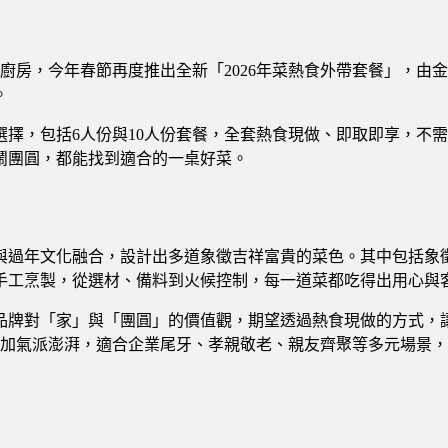
家廚房，今年春節再度推出全新「2026年菜熱食外帶套餐」，
。
擇，包括6人份與10人份套餐，全套熱食現做、即取即享，不
鬧團圓，都能找到適合的一桌好菜。
與過年文化融合，設計出多道象徵吉祥富貴的菜色。其中包括象
手工烹製，從選材、備料到火候控制，每一道菜都吃得出用心與
品牌對「家」與「團圓」的價值觀，期望透過熱食現做的方式，
更加氣派澎湃，適合企業尾牙、孝親敬老、親友齊聚等多元場景