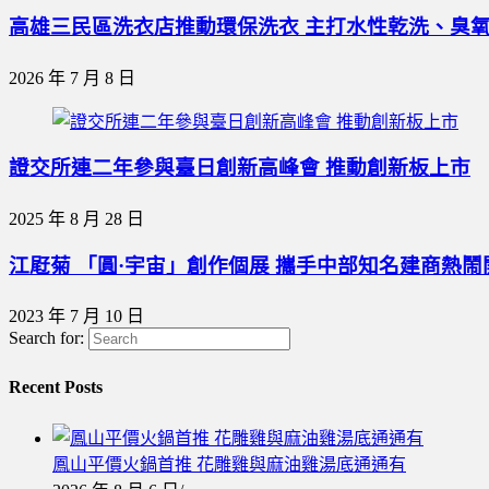
高雄三民區洗衣店推動環保洗衣 主打水性乾洗、臭
2026 年 7 月 8 日
證交所連二年參與臺日創新高峰會 推動創新板上市
2025 年 8 月 28 日
江屘菊 「圓·宇宙」創作個展 攜手中部知名建商熱鬧
2023 年 7 月 10 日
Search for:
Recent Posts
鳳山平價火鍋首推 花雕雞與麻油雞湯底通通有