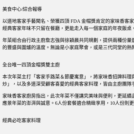
美食中心/綜合報導
以道地客家手藝聞名、榮獲四頂 FDA 金帽獎肯定的家味香客
經典客家年味不只留在餐廳，更能走入每一個家庭的年夜飯桌
年菜組合由行政主廚詹志強與徐穎晨共同規劃，提供兩種份量選
的豐盛與圍爐的溫度。無論是小家庭聚會，或是三代同堂的熱
全台唯一四頂金帽獎雙主廚
本次年菜主打「客家手路菜＆節慶寓意」，將家味香招牌料理
炒」，以及多道深受顧客喜愛的經典客家料理，皆由主廚團隊
家味香客家廚房指出，此次年菜不僅講究美味與便利，更延續
應景年菜的澎湃與誠意。6人份套餐適合精緻享用，10人份則
經典必吃客家料理