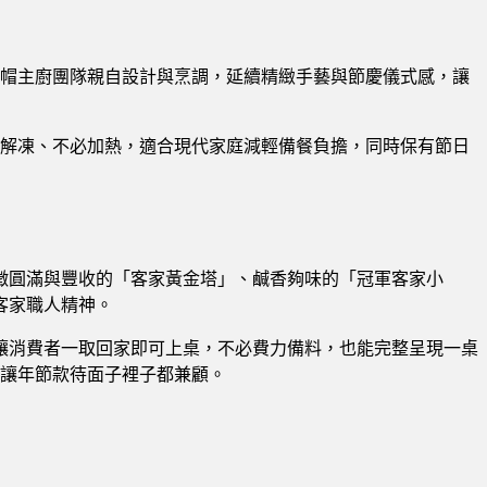
由金帽主廚團隊親自設計與烹調，延續精緻手藝與節慶儀式感，讓
需解凍、不必加熱，適合現代家庭減輕備餐負擔，同時保有節日
徵圓滿與豐收的「客家黃金塔」、鹹香夠味的「冠軍客家小
客家職人精神。
讓消費者一取回家即可上桌，不必費力備料，也能完整呈現一桌
，讓年節款待面子裡子都兼顧。