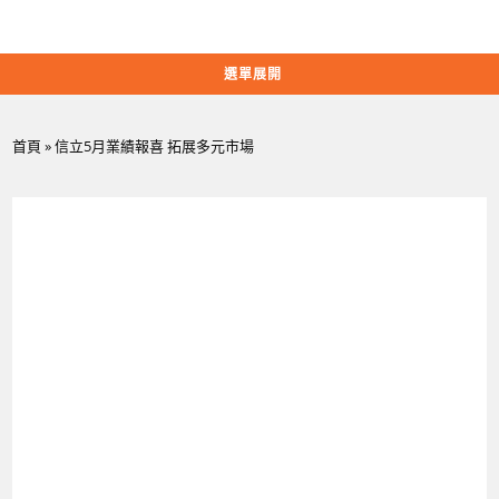
Skip
to
content
選單展開
首頁
»
信立5月業績報喜 拓展多元市場