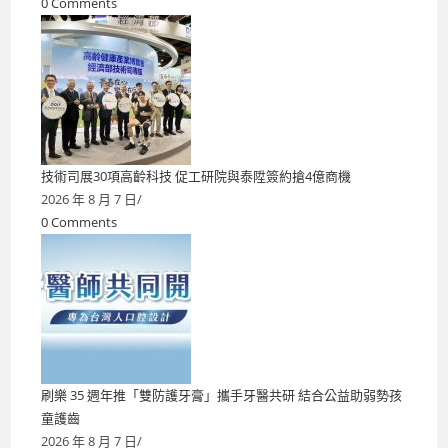
0 Comments
技術司展30項高齡科技 促工研院與泰陞簽約搶4億商機
2026 年 8 月 7 日
/
0 Comments
刷樂 35 週年推「雙防護牙膏」攜手牙醫共研 結合公益助弱勢孩
童護齒
2026 年 8 月 7 日
/