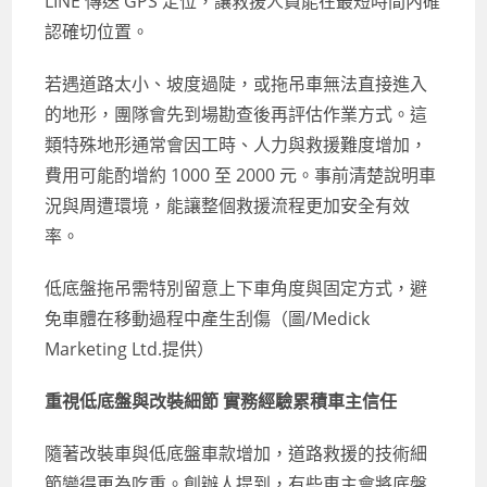
LINE 傳送 GPS 定位，讓救援人員能在最短時間內確
認確切位置。
若遇道路太小、坡度過陡，或拖吊車無法直接進入
的地形，團隊會先到場勘查後再評估作業方式。這
類特殊地形通常會因工時、人力與救援難度增加，
費用可能酌增約 1000 至 2000 元。事前清楚說明車
況與周遭環境，能讓整個救援流程更加安全有效
率。
低底盤拖吊需特別留意上下車角度與固定方式，避
免車體在移動過程中產生刮傷（圖/Medick
Marketing Ltd.提供）
重視低底盤與改裝細節 實務經驗累積車主信任
隨著改裝車與低底盤車款增加，道路救援的技術細
節變得更為吃重。創辦人提到，有些車主會將底盤