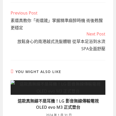
Previous Post
Read
more
素還真教你「術還箴」掌握精準麻醉時機 術後甦醒
articles
更穩定
Next Post
放鬆身心的南港越式洗髮體驗 從草本足浴到水流
SPA全面舒壓
YOU MIGHT ALSO LIKE
這款真無線不是耳機！LG 影音無線傳輸電視
OLED evo M3 正式登台
2024 年 1 月 31 日