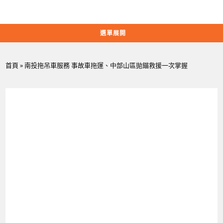
Skip
to
content
選單展開
首頁
»
南投拖吊車服務 事故車拖運、中部山區拋錨救援一次掌握