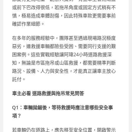
或前下巴改得很低，若拖吊角度或固定方式稍有不
慎，極易造成車體刮傷，因此特殊車款更需要事前
確認作業細節。
在多年的服務經驗中，團隊甚至遇過現場路況極度
惡劣，連救援車輛都險些受困、需要同行支援的艱
困案例。這些實戰經驗讓阿瑋24小時道路救援深
知，無論是市區拖吊或山區救援，都需要精準判斷
路況、設備、人力與安全性，才能真正讓車主放心
託付。
車主必看 道路救援與拖吊常見問答
Q1：車輛拋錨後，等待救援時應注意哪些安全事
項？
若車輛仍在道路上，應先移至安全位置，開啟警示