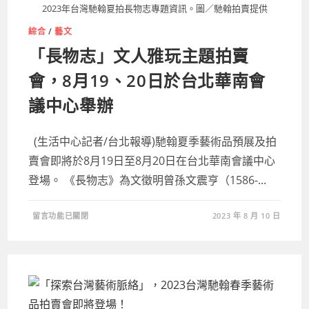
創
2023年台灣馳翰夏拍長物志專題資訊。圖／馳翰拍賣提供
成
果
發
綜合
/
藝文
表
會
「長物志」文人雅玩主題拍賣
於
南
會，8月19、20日於台北華南會
投
中
興
議中心舉辦
會
堂
盛
大
舉
(生活中心記者/台北報導)馳翰夏季藝術品預展及拍
辦〉
中
賣會即將於8月19日至8月20日在台北華南會議中心
登場。 《長物志》為文徵明曾孫文震亨（1586-...
在
留言功能已關閉
2023 年 8 月 10 日
〈「長
物
志」
文
人
雅
玩
主
題
拍