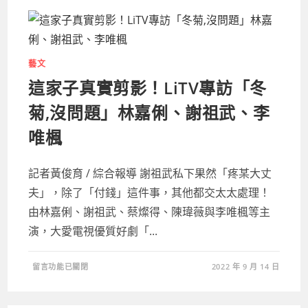
術
脈
絡」，
2023
台
灣
馳
藝文
翰
春
這家子真實剪影！LiTV專訪「冬
季
藝
術
菊,沒問題」林嘉俐、謝祖武、李
品
拍
賣
唯楓
會
即
將
登
記者黃俊育 / 綜合報導 謝祖武私下果然「疼某大丈
場！〉
中
夫」，除了「付錢」這件事，其他都交太太處理！
由林嘉俐、謝祖武、蔡燦得、陳瑋薇與李唯楓等主
演，大愛電視優質好劇「...
在
留言功能已關閉
2022 年 9 月 14 日
〈這
家
子
真