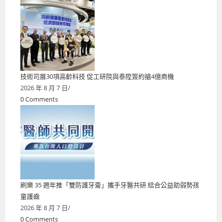
技術司展30項高齡科技 促工研院與泰陞簽約搶4億商機
2026 年 8 月 7 日
/
0 Comments
刷樂 35 週年推「雙防護牙膏」攜手牙醫共研 結合公益助弱勢孩
童護齒
2026 年 8 月 7 日
/
0 Comments