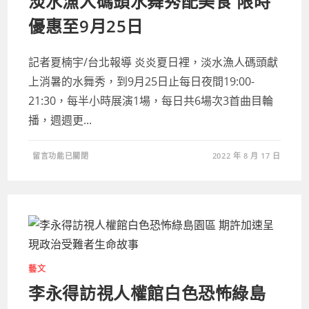
淡水漁人碼頭水舞秀配美食 限時
文
脈」
展
優惠至9月25日
現
一
代
宗
記者夏楠宇/台北報導 炎炎夏日裡，淡水漁人碼頭獻
師
風
上消暑的水舞秀，到9月25日止每日夜間19:00-
範〉
中
21:30，每半小時展演1場，每日共6場次3首曲目輪
播，週週更...
在
留言功能已關閉
2022 年 8 月 17 日
〈淡
水
漁
人
碼
頭
水
舞
秀
配
美
食
藝文
限
時
李永得訪視人權館白色恐怖綠島
優
惠
至