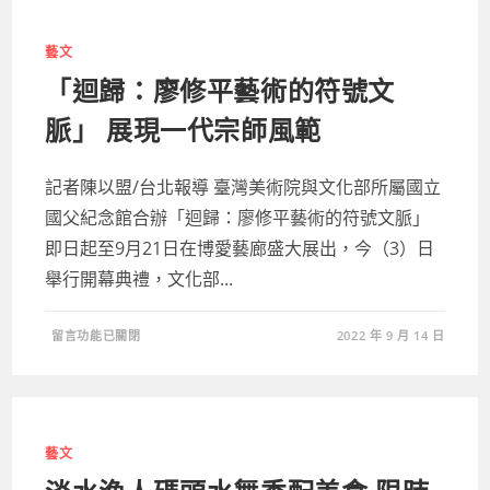
實
剪
影！
LITV
藝文
專
訪
「迴歸：廖修平藝術的符號文
「冬
菊,
沒
脈」 展現一代宗師風範
問
題」
林
嘉
記者陳以盟/台北報導 臺灣美術院與文化部所屬國立
俐、
謝
國父紀念館合辦「迴歸：廖修平藝術的符號文脈」
祖
武、
李
即日起至9月21日在博愛藝廊盛大展出，今（3）日
唯
楓〉
舉行開幕典禮，文化部...
中
在
留言功能已關閉
2022 年 9 月 14 日
〈「迴
歸：
廖
修
平
藝
術
的
藝文
符
號