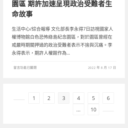
園區 期許加速呈現政治受難者生
9
月
25
命故事
日〉
中
生活中心/綜合報導 文化部長李永得7日訪視國家人
權博物館白色恐怖綠島紀念園區，對於園區曾經在
戒嚴時期關押過的政治受難者表示不捨與沉痛。李
永得表示，期許人權館作為...
在
留言功能已關閉
2022 年 8 月 17 日
〈李
永
得
訪
視
人
權
館
1
2
3
4
5
6
白
色
Go to the previous page
恐
...
10
怖
綠
Go to the
島
園
區