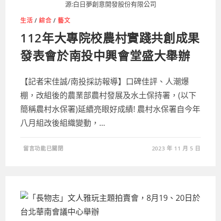
源:白日夢創意開發股份有限公司
生活
/
綜合
/
藝文
112年大專院校農村實踐共創成果
發表會於南投中興會堂盛大舉辦
【記者宋佳誠/南投採訪報導】口碑佳評、人潮爆
棚，改組後的農業部農村發展及水土保持署，(以下
簡稱農村水保署)延續亮眼好成績! 農村水保署自今年
八月組改後組織變動，...
在
留言功能已關閉
2023 年 11 月 5 日
〈112
年
大
專
院
校
農
村
實
踐
共