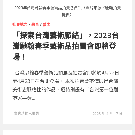
賣
會，
2023年台灣馳翰春季藝術品拍賣會資訊（圖片來源／馳翰拍賣
8
月
提供）
19、
20
社會地方
/
綜合
/
藝文
日
於
「探索台灣藝術脈絡」，2023台
台
北
華
灣馳翰春季藝術品拍賣會即將登
南
會
議
場！
中
心
舉
辦〉
台灣馳翰春季藝術品預展及拍賣會即將於4月22日
中
至4月23日在台北登場。 本次拍賣會不僅展出台灣
美術史脈絡性的作品，還特別設有「台灣第一位雕
塑家—黃...
在
留言功能已關閉
2023 年 4 月 17 日
〈「探
索
台
灣
藝