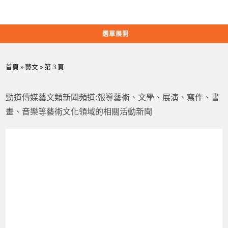
Skip
to
content
選單展開
首頁
»
藝文
»
第 3 頁
勁道傳媒藝文類新聞頻道:報導藝術、文學、展演、寫作、書
畫、音樂等藝術文化領域的相關活動新聞