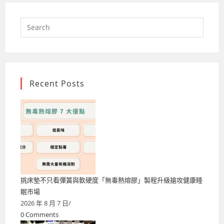
期
許
加
Search
速
呈
for:
現
政
治
受
難
者
生
命
Recent Posts
故
事〉
中
挑床墊不只看彈簧與軟硬度「無毒熱熔膠」製程升級搶攻健康睡
眠市場
2026 年 8 月 7 日
/
0 Comments